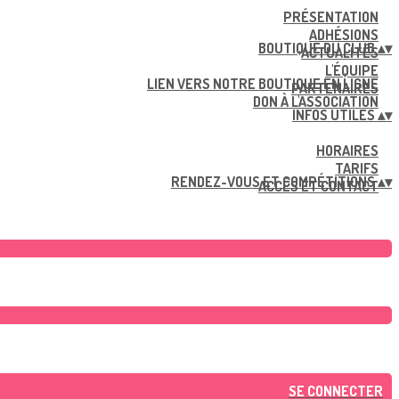
PRÉSENTATION
ADHÉSIONS
BOUTIQUE DU CLUB
▴
▾
ACTUALITÉS
L'ÉQUIPE
LIEN VERS NOTRE BOUTIQUE EN LIGNE
PARTENAIRES
DON À L'ASSOCIATION
INFOS UTILES
▴
▾
HORAIRES
TARIFS
RENDEZ-VOUS ET COMPÉTITIONS
▴
▾
ACCÈS ET CONTACT
SE CONNECTER