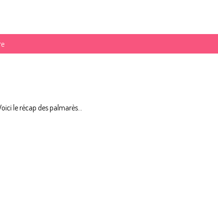
re
ici le récap des palmarès...