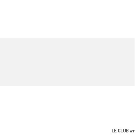
LE CLUB
▴
▾