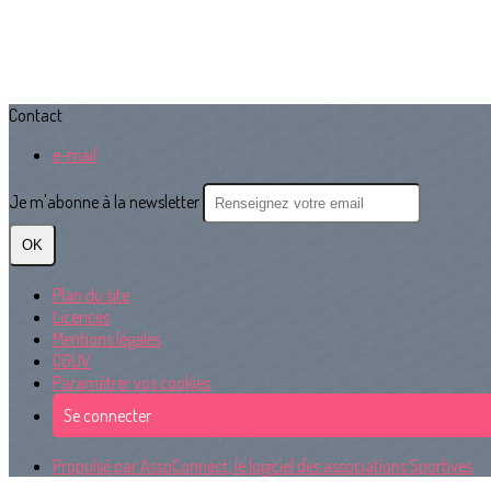
Contact
e-mail
Je m'abonne à la newsletter
OK
Plan du site
Licences
Mentions légales
CGUV
Paramétrer vos cookies
Se connecter
Propulsé par AssoConnect, le logiciel des associations Sportives