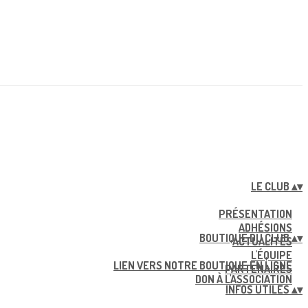
LE CLUB
▴
▾
PRÉSENTATION
ADHÉSIONS
BOUTIQUE DU CLUB
▴
▾
ACTUALITÉS
L'ÉQUIPE
LIEN VERS NOTRE BOUTIQUE EN LIGNE
PARTENAIRES
DON À L'ASSOCIATION
INFOS UTILES
▴
▾